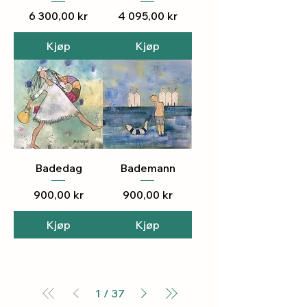
Pris
Pris
6 300,00 kr
4 095,00 kr
Kjøp
Kjøp
Badedag
Bademann
Pris
Pris
900,00 kr
900,00 kr
Kjøp
Kjøp
1
/
37