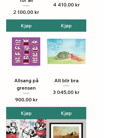
Pris
4 410,00 kr
Pris
2 100,00 kr
Kjøp
Kjøp
Allsang på
Alt blir bra
grensen
Pris
3 045,00 kr
Pris
900,00 kr
Kjøp
Kjøp