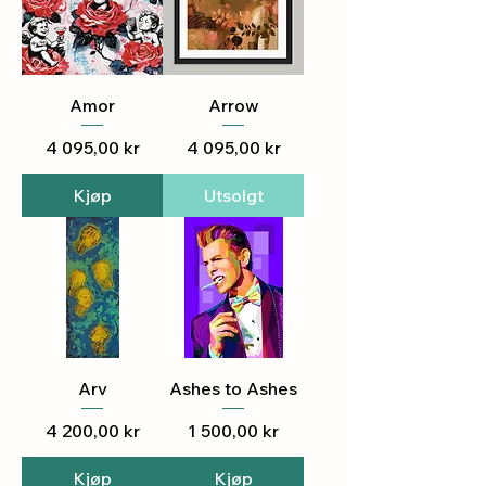
Amor
Arrow
Pris
Pris
4 095,00 kr
4 095,00 kr
Kjøp
Utsolgt
Arv
Ashes to Ashes
Pris
Pris
4 200,00 kr
1 500,00 kr
Kjøp
Kjøp