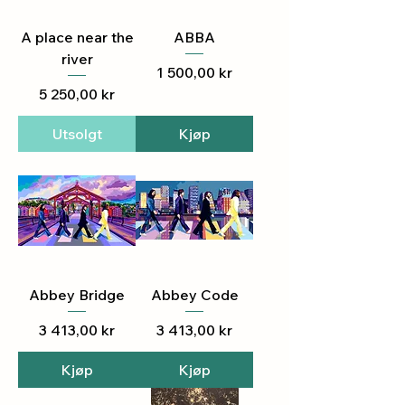
A place near the
ABBA
river
Pris
1 500,00 kr
Pris
5 250,00 kr
Utsolgt
Kjøp
Abbey Bridge
Abbey Code
Pris
Pris
3 413,00 kr
3 413,00 kr
Kjøp
Kjøp