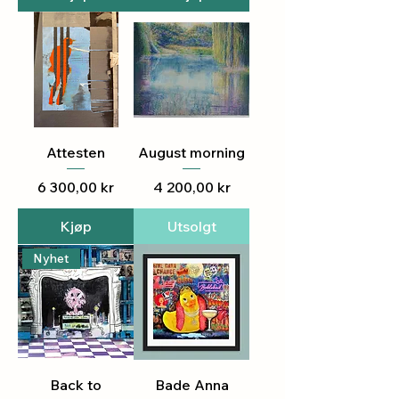
Attesten
August morning
Pris
Pris
6 300,00 kr
4 200,00 kr
Kjøp
Utsolgt
Nyhet
Back to
Bade Anna