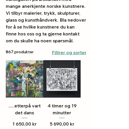
mange anerkjente norske kunstnere.
Vi tilbyr malerier, trykk, skulpturer,
glass og kunsthåndverk. Bla nedover
for å se hvilke kunstnere du kan
finne hos oss og ta gjerne kontakt
om du skulle ha noen spørsmål.
867 produkter
Filtrer og sorter
.....etterpå vart
4 timer og 19
det dans
minutter
Pris
Pris
1 650,00 kr
5 690,00 kr