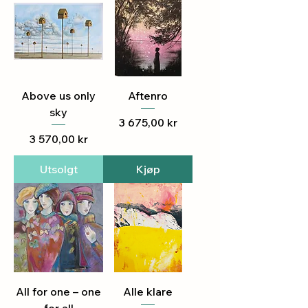
Above us only
Aftenro
sky
Pris
3 675,00 kr
Pris
3 570,00 kr
Utsolgt
Kjøp
All for one – one
Alle klare
for all