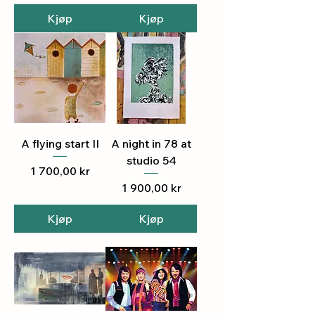
Kjøp
Kjøp
A flying start II
A night in 78 at
studio 54
Pris
1 700,00 kr
Pris
1 900,00 kr
Kjøp
Kjøp