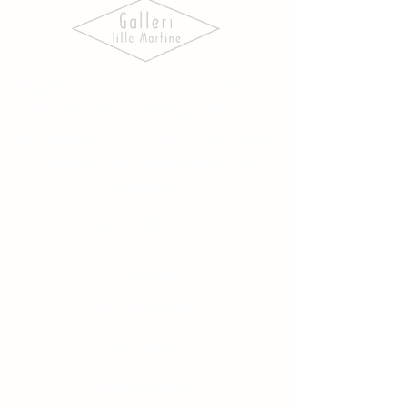
Oppdag kunst som skaper følelser.
Utforsk våre utstillinger, bli kjent
med kunstnerne og finn verk som gir
hjemmet ditt personlighet og
særpreg.
NAVIGASJON
Forside
Våre Kunstnere
Kjøp Kunst
Rammemakeri