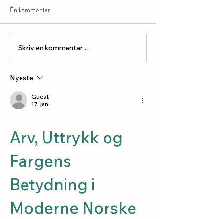
Én kommentar
Skriv en kommentar …
Sesongbasert kunst: Skift
Hvordan velge kunst
uttrykk i hjemmet med
hjemmet ditt
årstidene
Nyeste
Guest
17. jan.
Arv, Uttrykk og 
Fargens 
Betydning i 
Moderne Norske 