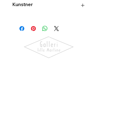
Kunstner
ERT keramikk
Oppdag kunst som skaper følelser.
Utforsk våre utstillinger, bli kjent
med kunstnerne og finn verk som gir
hjemmet ditt personlighet og
særpreg.
NAVIGASJON
Forside