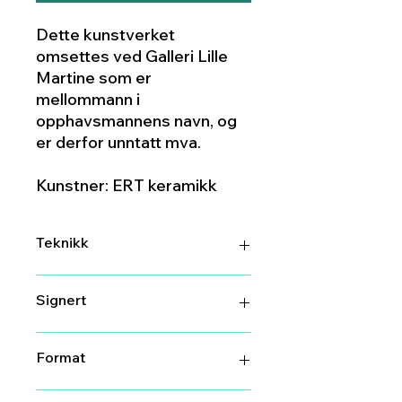
Dette kunstverket
omsettes ved Galleri Lille
Martine som er
mellommann i
opphavsmannens navn, og
er derfor unntatt mva.
Kunstner: ERT keramikk
Teknikk
Keramikk
Signert
Ja
Format
52 cm