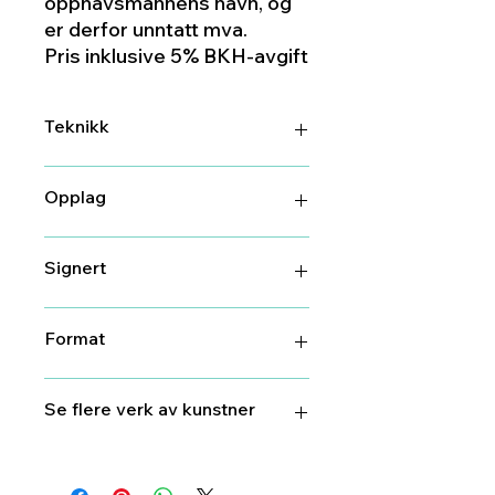
opphavsmannens navn, og
er derfor unntatt mva.
Pris inklusive 5% BKH-avgift
Teknikk
Litografi
Opplag
100
Signert
Ja
Format
34,5 cm X 44 cm pluss papirkant
Se flere verk av kunstner
Anne
Kristin Hagesæther