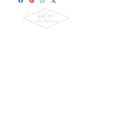
Oppdag kunst som skaper følelser.
Utforsk våre utstillinger, bli kjent
med kunstnerne og finn verk som gir
hjemmet ditt personlighet og
særpreg.
NAVIGASJON
Forside
Våre Kunstnere
Kjøp Kunst