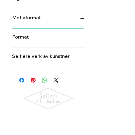
Ja
Motivformat
50 cm X 35 cm
Format
50 cm X 35 cm
Se flere verk av kunstner
Sverre Koren
Bjertnæs
Oppdag kunst som skaper følelser.
Utforsk våre utstillinger, bli kjent
med kunstnerne og finn verk som gir