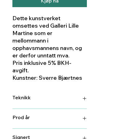
Kjøp nå
Dette kunstverket
omsettes ved Galleri Lille
Martine som er
mellommann i
opphavsmannens navn, og
er derfor unntatt mva.
Pris inklusive 5% BKH-
avgift.
Kunstner: Sverre Bjærtnes
Teknikk
serigrafi
Prod år
2023
Signert