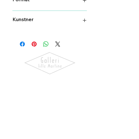
55 cm
Kunstner
ERT keramikk
Oppdag kunst som skaper følelser.
Utforsk våre utstillinger, bli kjent
med kunstnerne og finn verk som gir
hjemmet ditt personlighet og
særpreg.
NAVIGASJON