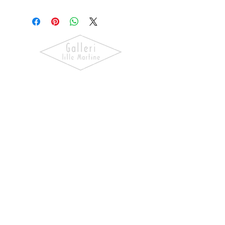
Albin
Siggesson
Oppdag kunst som skaper følelser.
Utforsk våre utstillinger, bli kjent
med kunstnerne og finn verk som gir
hjemmet ditt personlighet og
særpreg.
NAVIGASJON
Forside
Våre Kunstnere