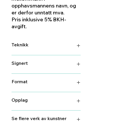
opphavsmannens navn, og
er derfor unntatt mva.
Pris inklusive 5% BKH-
avgift.
Teknikk
Maleri
Signert
Ja
Format
40 cm X 40 cm
Opplag
1
Se flere verk av kunstner