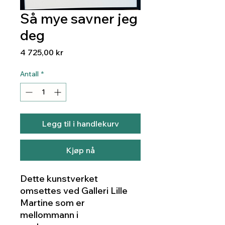
Så mye savner jeg
deg
Pris
4 725,00 kr
Antall
*
Legg til i handlekurv
Kjøp nå
Dette kunstverket
omsettes ved Galleri Lille
Martine som er
mellommann i