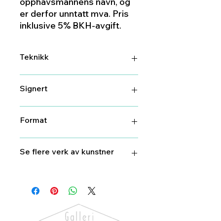
opphavsmannens navn, og
er derfor unntatt mva. Pris
inklusive 5% BKH-avgift.
Teknikk
Linotrykk
Signert
Ja
Format
55 cm X 44 cm
Se flere verk av kunstner
Trygve
Skaug