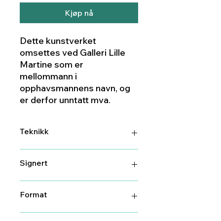
Kjøp nå
Dette kunstverket
omsettes ved Galleri Lille
Martine som er
mellommann i
opphavsmannens navn, og
er derfor unntatt mva.
Teknikk
Keramikk
Signert
Ja
Format
15 cm