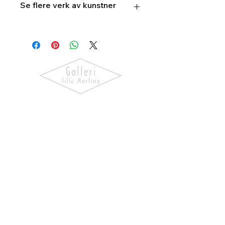
Se flere verk av kunstner
Vigdis
Wicklund
Oppdag kunst som skaper følelser.
Utforsk våre utstillinger, bli kjent
med kunstnerne og finn verk som gir
hjemmet ditt personlighet og
særpreg.
NAVIGASJON
Forside