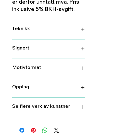
er derfor unntatt mva. Pris
inklusive 5% BKH-avgift.
Teknikk
Maleri
Signert
Ja
Motivformat
59 cm X 50 cm
Opplag
1
Se flere verk av kunstner
Jarl
Goli