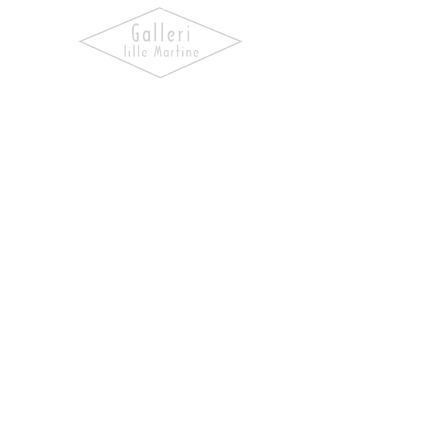
Oppdag kunst som skaper følelser.
Utforsk våre utstillinger, bli kjent
med kunstnerne og finn verk som gir
hjemmet ditt personlighet og
særpreg.
NAVIGASJON
Forside
Våre Kunstnere
Kjøp Kunst
Rammemakeri