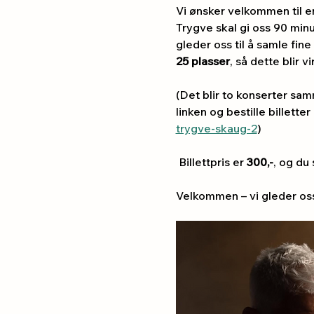
Vi ønsker velkommen til e
Trygve skal gi oss 90 min
gleder oss til å samle fine
25 plasser
, så dette blir v
(Det blir to konserter sa
linken og bestille billetter
trygve-skaug-2
)
 Billettpris er 
300,-
, og du
Velkommen – vi gleder oss