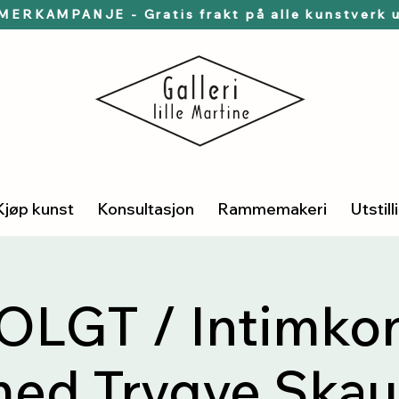
ERKAMPANJE - Gratis frakt på alle kunstverk u
Kjøp kunst
Konsultasjon
Rammemakeri
Utstill
LGT / Intimkon
ed Trygve Ska