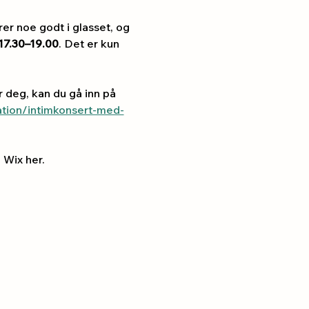
er noe godt i glasset, og 
 17.30–19.00
. Det er kun 
 deg, kan du gå inn på 
ration/intimkonsert-med-
 Wix her.