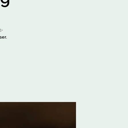
!✨
ser.