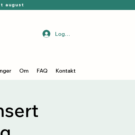
t august
Logg inn
inger
Om
FAQ
Kontakt
sert
ug