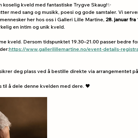
n koselig kveld med fantastiske Trygve Skaug!✨
utter med sang og musikk, poesi og gode samtaler. Vi server
 mennesker her hos oss i Galleri Lille Martine, 
28. januar fra
irkelig en intim og unik kveld.
mme kveld. Dersom tidspunktet 19.30–21.00 passer bedre for
 der:
https://www.gallerilillemartine.no/event-details-regist
 sikrer deg plass ved å bestille direkte via arrangementet på
 til å dele denne kvelden med dere. 🖤