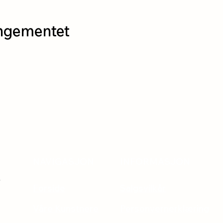
angementet
NAVIGASJON
INFORMASJON
Forside
Salgsvilkår
Våre Kunstnere
Personvernerklæring