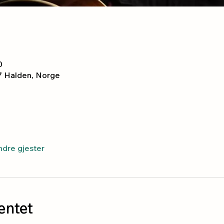
0
7 Halden, Norge
ndre gjester
ntet