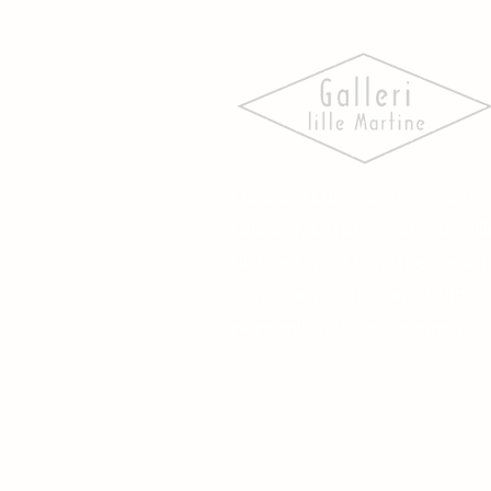
Oppdag kunst som skaper
følelser. Utforsk våre utstill
bli kjent med kunstnerne og 
verk som gir hjemmet ditt
personlighet og særpreg.