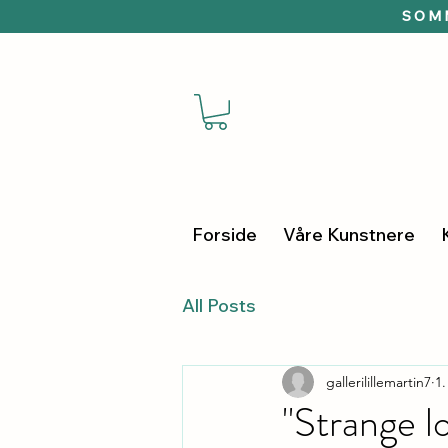
SOMM
Forside
Våre Kunstnere
All Posts
gallerilillemartin7
1.
"Strange l