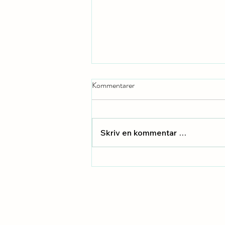
Kommentarer
Skriv en kommentar …
Kunsten og høsten – en symbiose
av følelser