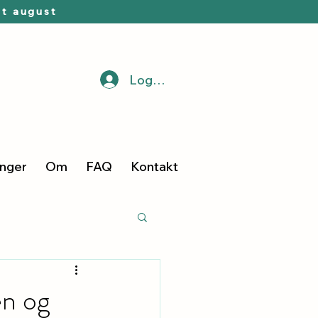
t august
Logg inn
inger
Om
FAQ
Kontakt
en og