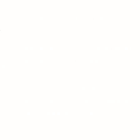
NAVIGASJON
INFORMASJON
Forside
Salgsvilkår
Våre Kunstnere
Personvernerklæring
Kjøp Kunst
Tilgjengelighetserklæri
inger,
Rammemakeri
Om oss
finn
Utstillinger
Kjøp gavekort
Kunstbloggen
Ofte stilte spørsmål
Gratis konsultasjon
Kontakt oss