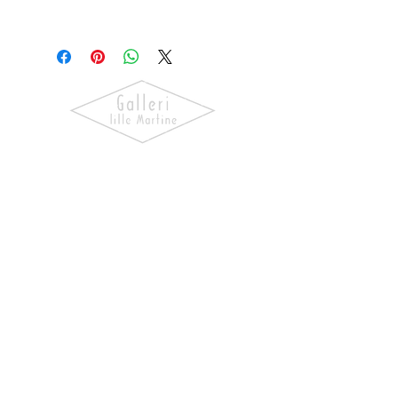
Ronny Bank
Oppdag kunst som skaper følelser.
Utforsk våre utstillinger, bli kjent
med kunstnerne og finn verk som gir
hjemmet ditt personlighet og
særpreg.
NAVIGASJON
Forside
Våre Kunstnere