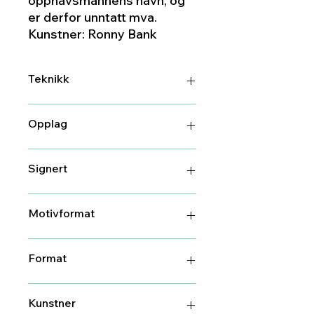
opphavsmannens navn, og
er derfor unntatt mva.
Kunstner: Ronny Bank
Teknikk
DGA (digitalt grafisk arbeid)
Opplag
100
Signert
Ja
Motivformat
15 cm X 15 cm
Format
25 cm X 25 cm
Kunstner