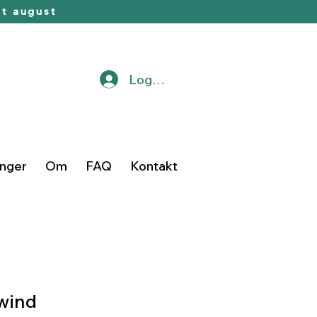
t august
Logg inn
inger
Om
FAQ
Kontakt
wind