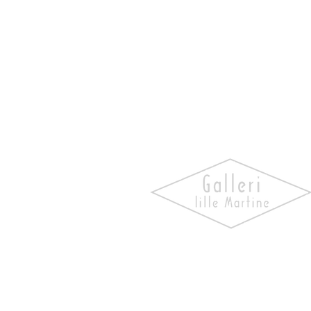
Oppdag kunst som skaper
følelser. Utforsk våre utstill
bli kjent med kunstnerne og 