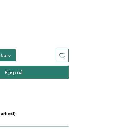
ekurv
Kjøp nå
 arbeid)