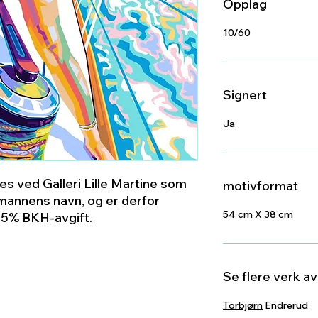
Opplag
10/60
Signert
Ja
s ved Galleri Lille Martine som
motivformat
annens navn, og er derfor
54 cm X 38 cm
e 5% BKH-avgift.
Se flere verk a
Torbjørn
Endrerud