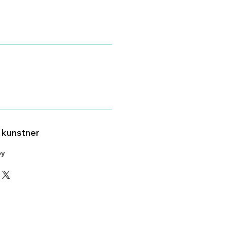
v kunstner
by