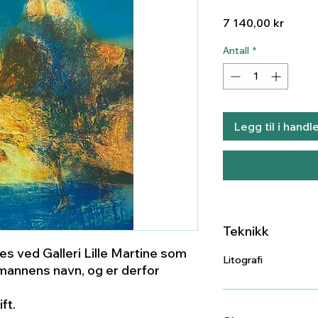
Pris
7 140,00 kr
Antall
*
Legg til i handl
Teknikk
s ved Galleri Lille Martine som
Litografi
annens navn, og er derfor
ft.