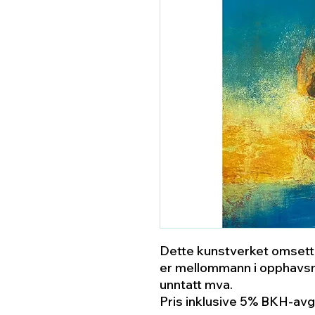
Dette kunstverket omsette
er mellommann i opphavsm
unntatt mva.
Pris inklusive 5% BKH-avgi