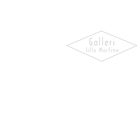
Oppdag kunst som skaper
følelser. Utforsk våre utstill
bli kjent med kunstnerne og 
verk som gir hjemmet ditt
personlighet og særpreg.