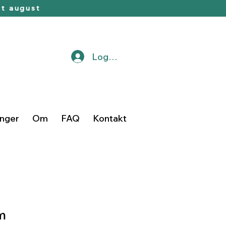
t august
Logg inn
inger
Om
FAQ
Kontakt
m