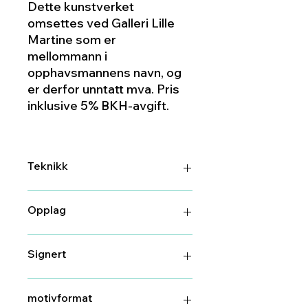
Dette kunstverket
omsettes ved Galleri Lille
Martine som er
mellommann i
opphavsmannens navn, og
er derfor unntatt mva. Pris
inklusive 5% BKH-avgift.
Teknikk
DGA (digitalt grafisk arbeid)
Opplag
24/100
Signert
Ja
motivformat