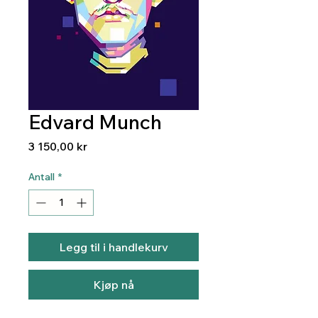
Edvard Munch
Pris
3 150,00 kr
Antall
*
Legg til i handlekurv
Kjøp nå