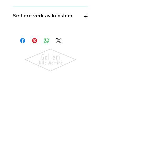
54 cm X 38 cm
Se flere verk av kunstner
Torbjørn
Endrerud
Oppdag kunst som skaper følelser.
Utforsk våre utstillinger, bli kjent
med kunstnerne og finn verk som gir
hjemmet ditt personlighet og
særpreg.
NAVIGASJON