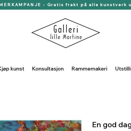
ERKAMPANJE - Gratis frakt på alle kunstverk u
Kjøp kunst
Konsultasjon
Rammemakeri
Utstill
En god da