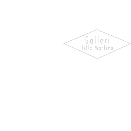
Oppdag kunst som skaper
følelser. Utforsk våre utstill
bli kjent med kunstnerne og 
verk som gir hjemmet ditt
personlighet og særpreg.