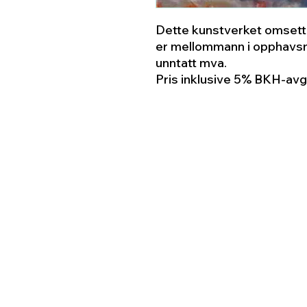
Dette kunstverket omsette
er mellommann i opphavsm
unntatt mva.
Pris inklusive 5% BKH-avgi