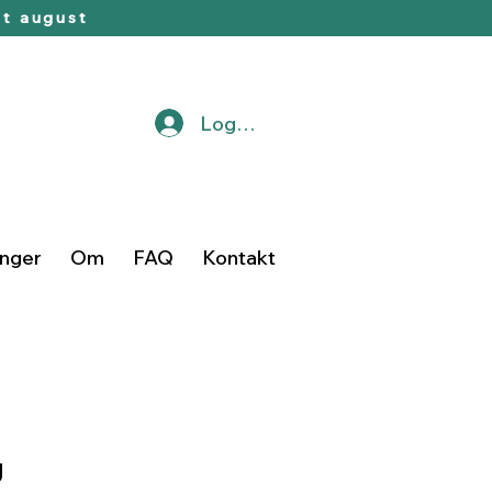
t august
Logg inn
inger
Om
FAQ
Kontakt
g