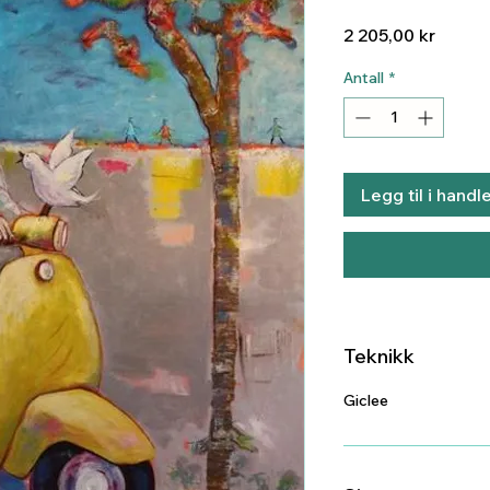
Pris
2 205,00 kr
Antall
*
Legg til i handl
Teknikk
Giclee