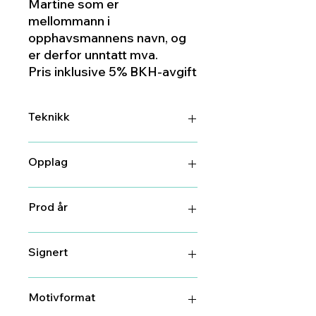
Martine som er
mellommann i
opphavsmannens navn, og
er derfor unntatt mva.
Pris inklusive 5% BKH-avgift
Teknikk
Etsning
Opplag
150
Prod år
2022
Signert
Ja
Motivformat