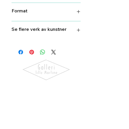
25 cm X 22 cm
Format
29 cm X 26 cm
Se flere verk av kunstner
Bjørg
Thorhallsdottir
Oppdag kunst som skaper følelser.
Utforsk våre utstillinger, bli kjent
med kunstnerne og finn verk som gir
hjemmet ditt personlighet og
særpreg.