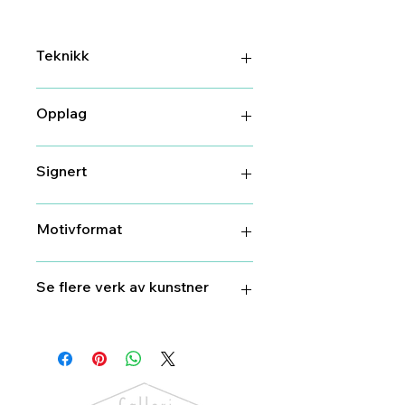
Teknikk
DGA (digitalt grafisk arbeid)
Opplag
29/100
Signert
Ja
Motivformat
26 cm X 37 cm
Se flere verk av kunstner
Torbjørn
Endrerud