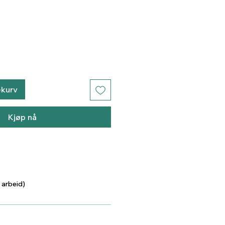
ekurv
Kjøp nå
 arbeid)