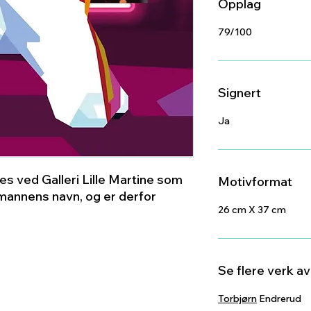
Opplag
79/100
Signert
Ja
s ved Galleri Lille Martine som
Motivformat
annens navn, og er derfor
26 cm X 37 cm
Se flere verk a
Torbjørn
Endrerud