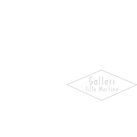
Oppdag kunst som skaper
følelser. Utforsk våre utstill
bli kjent med kunstnerne og 