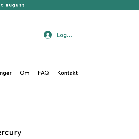
t august
Logg inn
inger
Om
FAQ
Kontakt
ercury