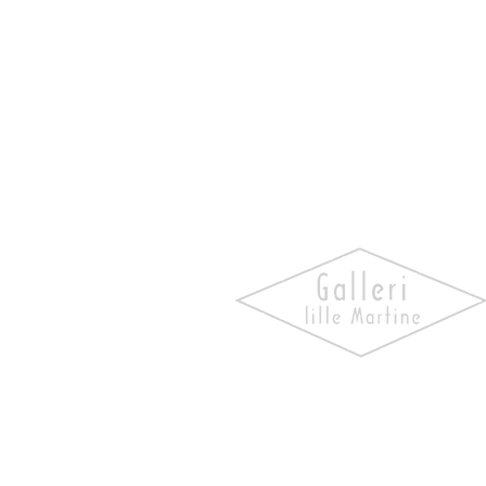
Oppdag kunst som skaper
følelser. Utforsk våre utstill
bli kjent med kunstnerne og 