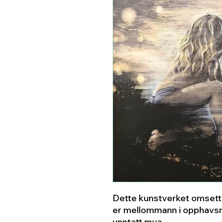
Dette kunstverket omsette
er mellommann i opphavsm
unntatt mva.