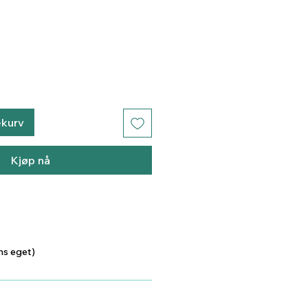
ekurv
Kjøp nå
ns eget)