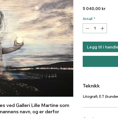
Pris
5 040,00 kr
Antall
*
Legg til i handl
Teknikk
Litografi, E.T (kunde
s ved Galleri Lille Martine som
annens navn, og er derfor