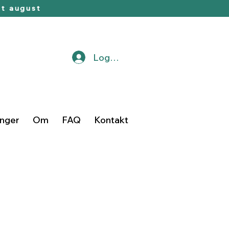
t august
Logg inn
inger
Om
FAQ
Kontakt