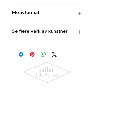
Ja
Motivformat
26 cm X 37 cm
Se flere verk av kunstner
Torbjørn
Endrerud
Oppdag kunst som skaper følelser.
Utforsk våre utstillinger, bli kjent
med kunstnerne og finn verk som gir
hjemmet ditt personlighet og
særpreg.