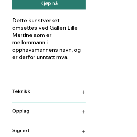
Kjøp nå
Dette kunstverket
omsettes ved Galleri Lille
Martine som er
mellommann i
opphavsmannens navn, og
er derfor unntatt mva.
Teknikk
DGA (digitalt grafisk arbeid)
Opplag
75/100
Signert