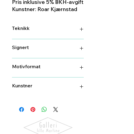
Pris inklusive 5% BKH-avgift
Kunstner: Roar Kjærnstad
Teknikk
Litografi / håndkolorert
Signert
Ja
Motivformat
43 cm X 58 cm
Kunstner
Roar Kjærnstad