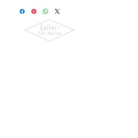
Tone
Dietrichson
Oppdag kunst som skaper følelser.
Utforsk våre utstillinger, bli kjent
med kunstnerne og finn verk som gir
hjemmet ditt personlighet og
særpreg.
NAVIGASJON
Forside
Våre Kunstnere