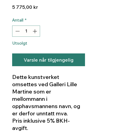
Pris
5 775,00 kr
Antall
*
Utsolgt
Varsle når tilgjengelig
Dette kunstverket
omsettes ved Galleri Lille
Martine som er
mellommann i
opphavsmannens navn, og
er derfor unntatt mva.
Pris inklusive 5% BKH-
avgift.