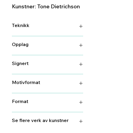
Kunstner: Tone Dietrichson
Teknikk
Håndkolorert/overtrykket giclée
Opplag
150
Signert
Ja
Motivformat
68 cm X 34 cm
Format
80 cm x 46 cm
Se flere verk av kunstner