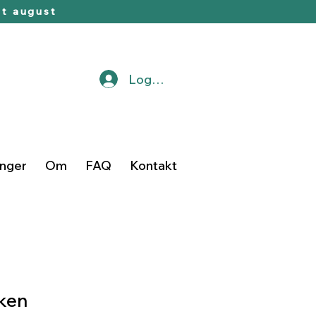
t august
Logg inn
inger
Om
FAQ
Kontakt
kken