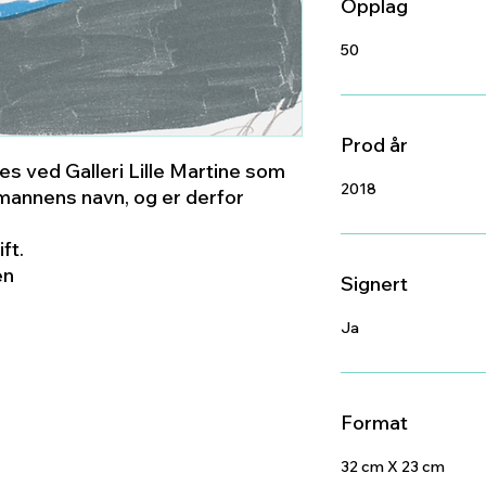
Opplag
50
Prod år
s ved Galleri Lille Martine som
2018
annens navn, og er derfor
ft.
en
Signert
Ja
Format
32 cm X 23 cm