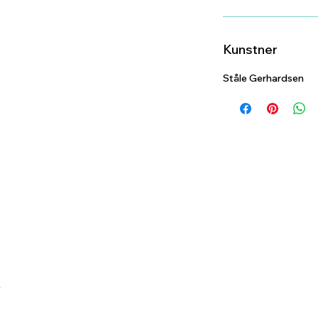
Kunstner
Ståle Gerhardsen
NAVIGASJON
INFORMASJON
Forside
Salgsvilkår