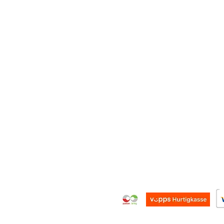
Våre Kunstnere
Personvernerklæring
Kjøp Kunst
Tilgjengelighetserklæri
inger,
Rammemakeri
Om oss
finn
Utstillinger
Kjøp gavekort
Kunstbloggen
Ofte stilte spørsmål
Gratis konsultasjon
Kontakt oss
Martine