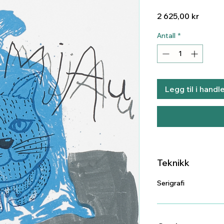
Pris
2 625,00 kr
Antall
*
Legg til i handl
Teknikk
Serigrafi