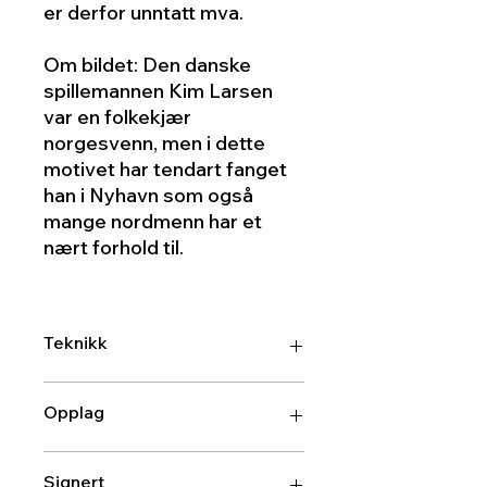
er derfor unntatt mva.
Om bildet: Den danske
spillemannen Kim Larsen
var en folkekjær
norgesvenn, men i dette
motivet har tendart fanget
han i Nyhavn som også
mange nordmenn har et
nært forhold til.
Teknikk
DGA (digitalt grafisk arbeid)
Opplag
61/100
Signert