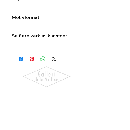
Ja
Motivformat
26 cm X 37 cm
Se flere verk av kunstner
Torbjørn
Endrerud
Oppdag kunst som skaper følelser.
Utforsk våre utstillinger, bli kjent
med kunstnerne og finn verk som gir
hjemmet ditt personlighet og
særpreg.