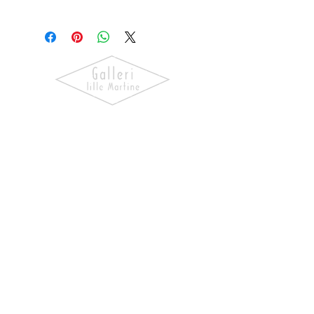
Fru
Bugge
Oppdag kunst som skaper følelser.
Utforsk våre utstillinger, bli kjent
med kunstnerne og finn verk som gir
hjemmet ditt personlighet og
særpreg.
NAVIGASJON
Forside
Våre Kunstnere