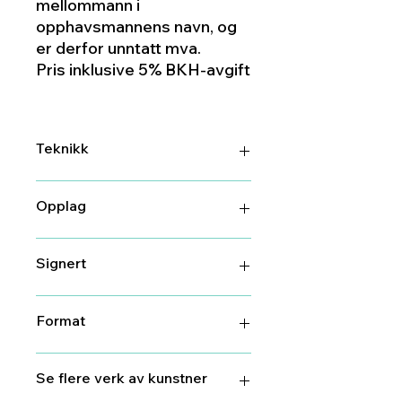
mellommann i
opphavsmannens navn, og
er derfor unntatt mva.
Pris inklusive 5% BKH-avgift
Teknikk
Giclee
Opplag
100
Signert
Ja
Format
50 cm X 50 cm
Se flere verk av kunstner