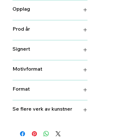
Litografi
Opplag
100
Prod år
2023
Signert
Ja
Motivformat
12 cm X 31 cm
Format
22 cm X 36,5 cm
Se flere verk av kunstner
Anne
Kristin Hagesæther