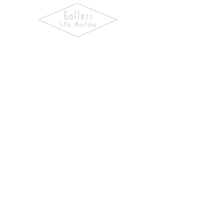
Oppdag kunst som skaper følelser.
Utforsk våre utstillinger, bli kjent
med kunstnerne og finn verk som gir
hjemmet ditt personlighet og
særpreg.
NAVIGASJON
Forside
Våre Kunstnere
Kjøp Kunst
Rammemakeri