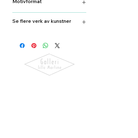
Motivformat
26 cm X 37 cm
Se flere verk av kunstner
Torbjørn
Endrerud
Oppdag kunst som skaper følelser.
Utforsk våre utstillinger, bli kjent
med kunstnerne og finn verk som gir
hjemmet ditt personlighet og
særpreg.
NAVIGASJON