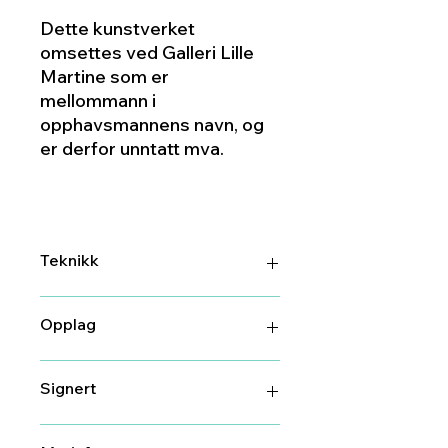
Dette kunstverket
omsettes ved Galleri Lille
Martine som er
mellommann i
opphavsmannens navn, og
er derfor unntatt mva.
Teknikk
DGA (digitalt grafisk arbeid)
Opplag
26/100
Signert
Ja