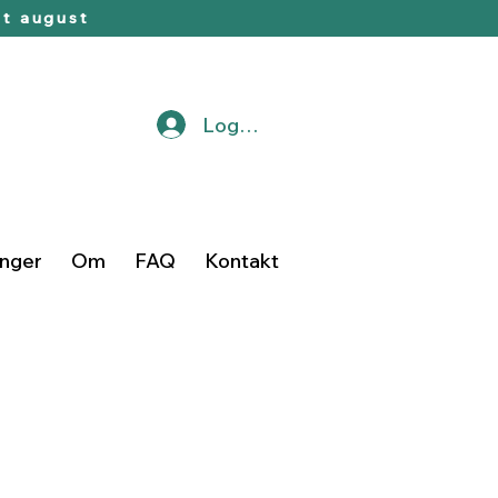
t august
Logg inn
inger
Om
FAQ
Kontakt