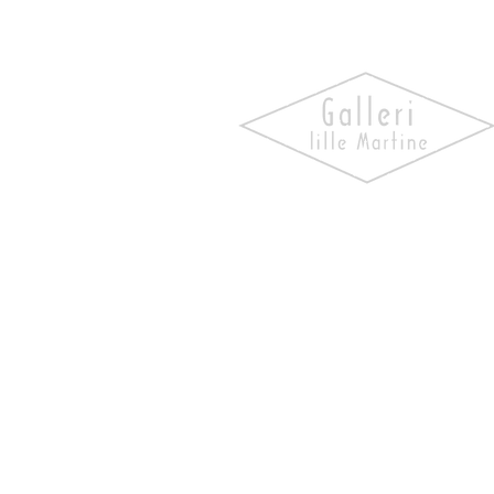
Oppdag kunst som skaper
følelser. Utforsk våre utstill
bli kjent med kunstnerne og 
verk som gir hjemmet ditt
personlighet og særpreg.