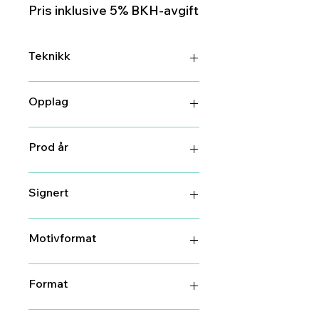
Pris inklusive 5% BKH-avgift
Teknikk
Litografi
Opplag
55
Prod år
2022
Signert
Ja
Motivformat
40 cm X 57 cm
Format
50 cm X 64 cm