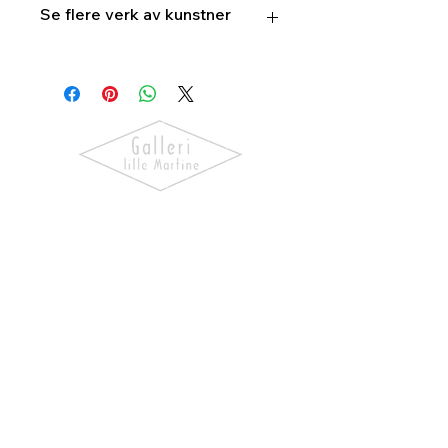
Se flere verk av kunstner
Alf
Christian Hvaring
Oppdag kunst som skaper følelser.
Utforsk våre utstillinger, bli kjent
med kunstnerne og finn verk som gir
hjemmet ditt personlighet og
særpreg.
NAVIGASJON
Forside