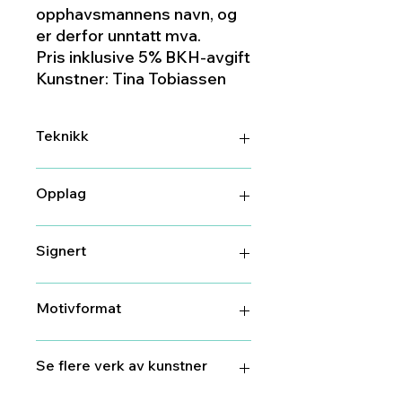
opphavsmannens navn, og
er derfor unntatt mva.
Pris inklusive 5% BKH-avgift
Kunstner: Tina Tobiassen
Teknikk
Litografi
Opplag
120
Signert
Ja
Motivformat
59 cm X 61 cm
Se flere verk av kunstner