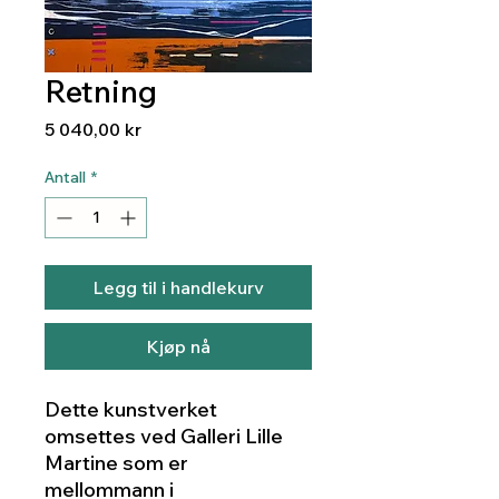
Retning
Pris
5 040,00 kr
Antall
*
Legg til i handlekurv
Kjøp nå
Dette kunstverket
omsettes ved Galleri Lille
Martine som er
mellommann i