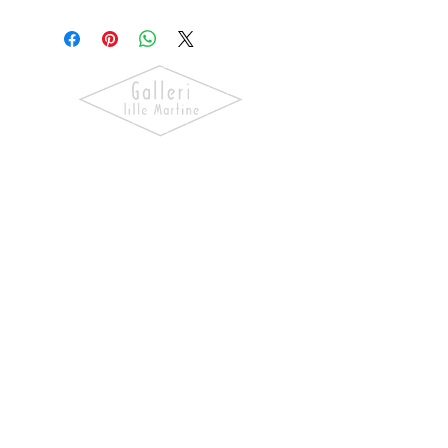
Tina
Tobiassen
Oppdag kunst som skaper følelser.
Utforsk våre utstillinger, bli kjent
med kunstnerne og finn verk som gir
hjemmet ditt personlighet og
særpreg.
NAVIGASJON
Forside
Våre Kunstnere