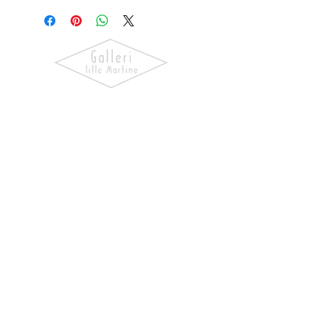
Oppdag kunst som skaper følelser.
Utforsk våre utstillinger, bli kjent
med kunstnerne og finn verk som gir
hjemmet ditt personlighet og
særpreg.
NAVIGASJON
Forside
Våre Kunstnere
Kjøp Kunst