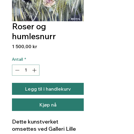
Roser og
humlesnurr
Pris
1 500,00 kr
Antall
*
Legg til i handlekurv
Kjøp nå
Dette kunstverket
omsettes ved Galleri Lille