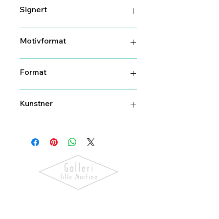
2022
Signert
Ja
Motivformat
60 cm X 38 cm
Format
63 cm X 42,5 cm
Kunstner
Nico Widerberg
Oppdag kunst som skaper følelser.
Utforsk våre utstillinger, bli kjent