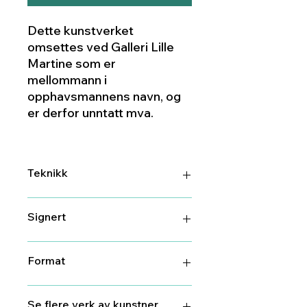
Dette kunstverket
omsettes ved Galleri Lille
Martine som er
mellommann i
opphavsmannens navn, og
er derfor unntatt mva.
Teknikk
Keramikk
Signert
Ja
Format
18 cm
Se flere verk av kunstner