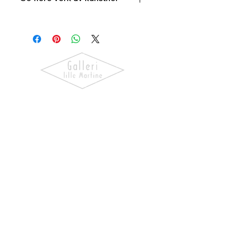
Vigdis
Wicklund
Oppdag kunst som skaper følelser.
Utforsk våre utstillinger, bli kjent
med kunstnerne og finn verk som gir
hjemmet ditt personlighet og
særpreg.
NAVIGASJON
Forside
Våre Kunstnere