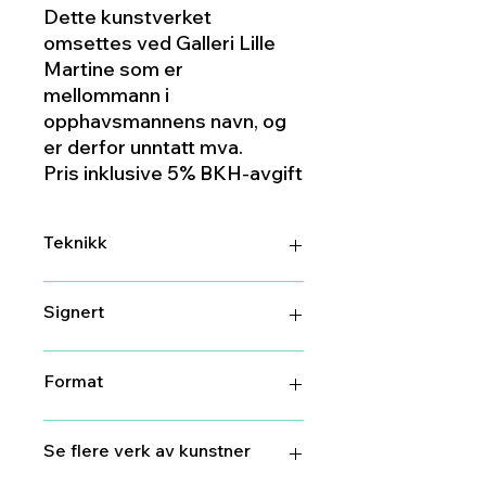
Dette kunstverket
omsettes ved Galleri Lille
Martine som er
mellommann i
opphavsmannens navn, og
er derfor unntatt mva.
Pris inklusive 5% BKH-avgift
Teknikk
Giclee
Signert
Ja
Format
60 cm X 85,5 cm
Se flere verk av kunstner