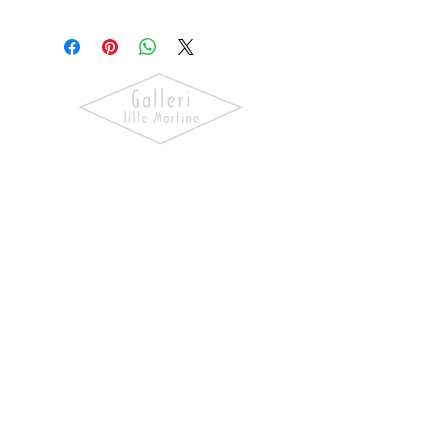
Fru
Bugge
Oppdag kunst som skaper følelser.
Utforsk våre utstillinger, bli kjent
med kunstnerne og finn verk som gir
hjemmet ditt personlighet og
særpreg.
NAVIGASJON
Forside
Våre Kunstnere