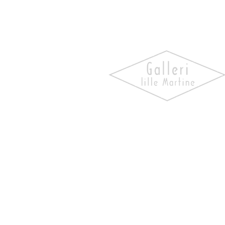
Oppdag kunst som skaper
følelser. Utforsk våre utstill
bli kjent med kunstnerne og 
verk som gir hjemmet ditt
personlighet og særpreg.