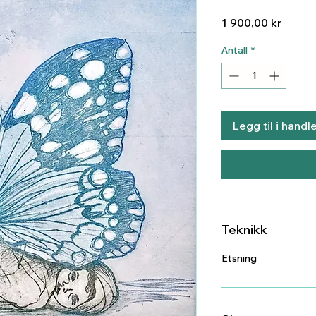
Pris
1 900,00 kr
Antall
*
Legg til i handl
Teknikk
Etsning