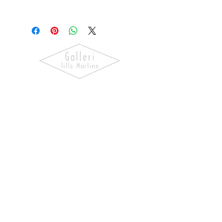
Rino Larsen
Oppdag kunst som skaper følelser.
Utforsk våre utstillinger, bli kjent
med kunstnerne og finn verk som gir
hjemmet ditt personlighet og
særpreg.
NAVIGASJON
Forside
Våre Kunstnere