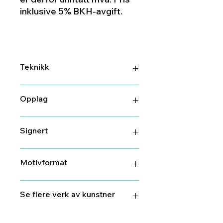
inklusive 5% BKH-avgift.
Teknikk
DGA (digitalt grafisk arbeid)
Opplag
37/100
Signert
Ja
Motivformat
77 cm X 54 cm
Se flere verk av kunstner
Torbjørn
Endrerud