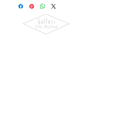
Oppdag kunst som skaper følelser.
Utforsk våre utstillinger, bli kjent
med kunstnerne og finn verk som gir
hjemmet ditt personlighet og
særpreg.
NAVIGASJON
Forside
Våre Kunstnere
Kjøp Kunst