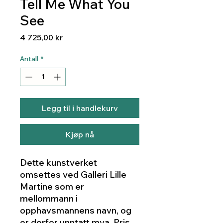
Tell Me What You
See
Pris
4 725,00 kr
Antall
*
Legg til i handlekurv
Kjøp nå
Dette kunstverket
omsettes ved Galleri Lille
Martine som er
mellommann i
opphavsmannens navn, og
er derfor unntatt mva. Pris