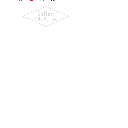
Oppdag kunst som skaper følelser.
Utforsk våre utstillinger, bli kjent
med kunstnerne og finn verk som gir
hjemmet ditt personlighet og
særpreg.
NAVIGASJON
Forside
Våre Kunstnere
Kjøp Kunst