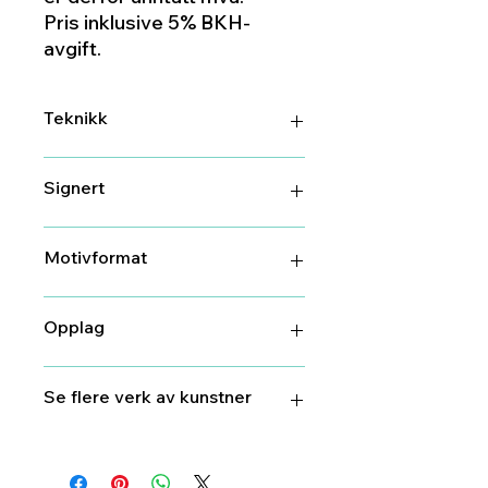
Pris inklusive 5% BKH-
avgift.
Teknikk
dga
Signert
Ja
Motivformat
39 cm X 48 cm
Opplag
100
Se flere verk av kunstner
Gunilla
Holm Platou