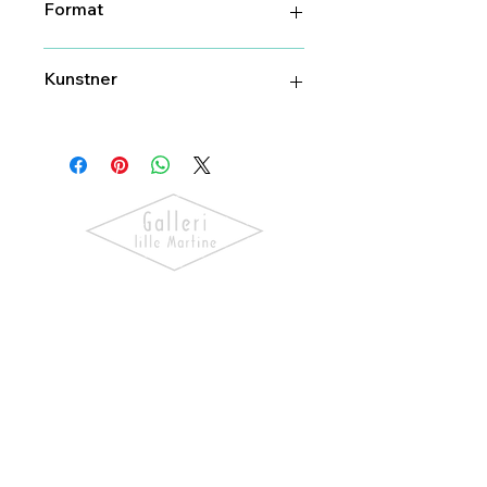
Format
90 cm X 31,5 cm
Kunstner
Nico Widerberg
Oppdag kunst som skaper følelser.
Utforsk våre utstillinger, bli kjent
med kunstnerne og finn verk som gir
hjemmet ditt personlighet og
særpreg.
NAVIGASJON