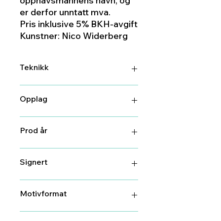
opphavsmannens navn, og
er derfor unntatt mva.
Pris inklusive 5% BKH-avgift
Kunstner: Nico Widerberg
Teknikk
Litografi
Opplag
70
Prod år
2022
Signert
Ja
Motivformat
81 cm X 29 cm