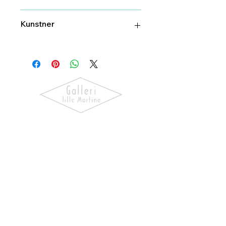
52 cm
Kunstner
ERT keramikk
Oppdag kunst som skaper følelser.
Utforsk våre utstillinger, bli kjent
med kunstnerne og finn verk som gir
hjemmet ditt personlighet og
særpreg.
NAVIGASJON