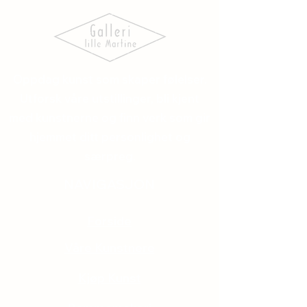
Oppdag kunst som skaper følelser.
Utforsk våre utstillinger, bli kjent
med kunstnerne og finn verk som gir
hjemmet ditt personlighet og
særpreg.
NAVIGASJON
Forside
Våre Kunstnere
Kjøp Kunst