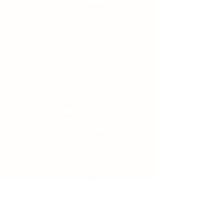
Rammemakeri
Utstillinger
Kunstbloggen
Gratis konsultasjon
INFORMASJON
Salgsvilkår
Personvernerklæring
Tilgjengelighetserklæring
Om oss
Kjøp gavekort
Ofte stilte spørsmål