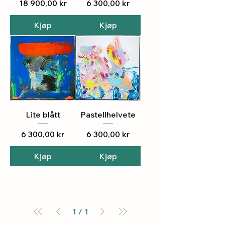
Pris
Pris
18 900,00 kr
6 300,00 kr
Kjøp
Kjøp
Lite blått
Pastellhelvete
Pris
Pris
6 300,00 kr
6 300,00 kr
Kjøp
Kjøp
1
/
1