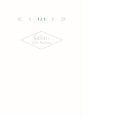
1
/
1
Oppdag kunst som skaper følelser.
Utforsk våre utstillinger, bli kjent
med kunstnerne og finn verk som gir
hjemmet ditt personlighet og
særpreg.
NAVIGASJON
Forside