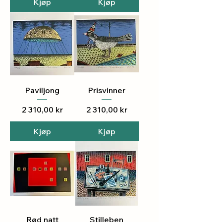
Kjøp
Kjøp
Paviljong
Prisvinner
Pris
Pris
2 310,00 kr
2 310,00 kr
Kjøp
Kjøp
Rød natt
Stilleben