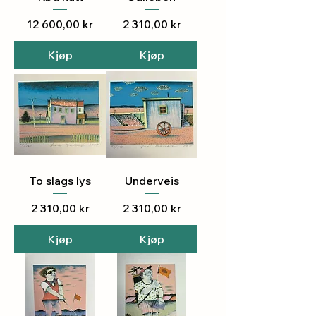
Pris
Pris
12 600,00 kr
2 310,00 kr
Kjøp
Kjøp
To slags lys
Underveis
Pris
Pris
2 310,00 kr
2 310,00 kr
Kjøp
Kjøp