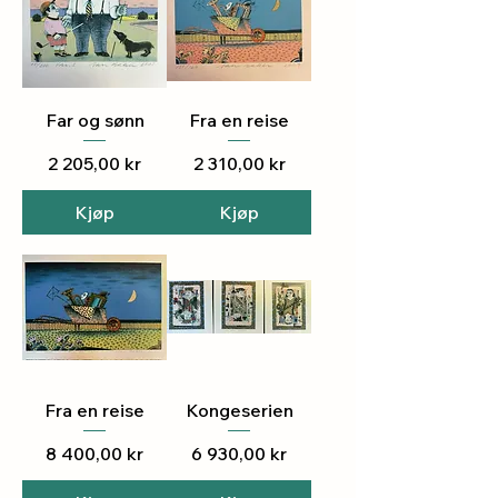
Far og sønn
Fra en reise
Pris
Pris
2 205,00 kr
2 310,00 kr
Kjøp
Kjøp
Fra en reise
Kongeserien
Pris
Pris
8 400,00 kr
6 930,00 kr