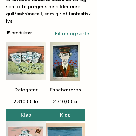
som ofte preger sine bilder med
gull/sølv/metall, som gir et fantastisk
lys
15 produkter
Filtrer og sorter
Delegater
Fanebæreren
Pris
Pris
2 310,00 kr
2 310,00 kr
Kjøp
Kjøp