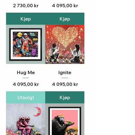
Pris
Pris
2 730,00 kr
4 095,00 kr
Kjøp
Kjøp
Hug Me
Ignite
Pris
Pris
4 095,00 kr
4 095,00 kr
Utsolgt
Kjøp