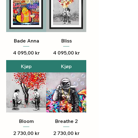
Bade Anna
Bliss
Pris
Pris
4 095,00 kr
4 095,00 kr
Kjøp
Kjøp
Bloom
Breathe 2
Pris
Pris
2 730,00 kr
2 730,00 kr