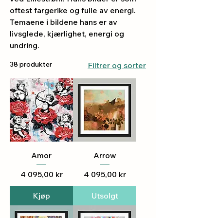
oftest fargerike og fulle av energi.
Temaene i bildene hans er av
livsglede, kjærlighet, energi og
undring.
38 produkter
Filtrer og sorter
Amor
Arrow
Pris
Pris
4 095,00 kr
4 095,00 kr
Kjøp
Utsolgt