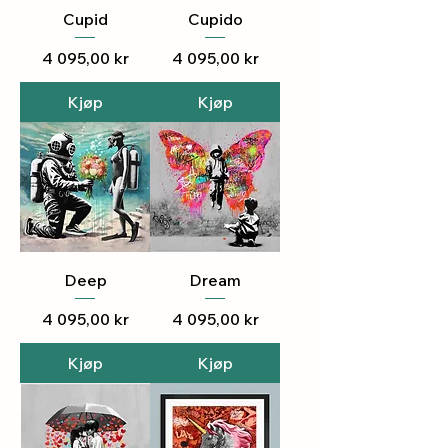
Cupid
Cupido
Pris
Pris
4 095,00 kr
4 095,00 kr
Kjøp
Kjøp
Deep
Dream
Pris
Pris
4 095,00 kr
4 095,00 kr
Kjøp
Kjøp