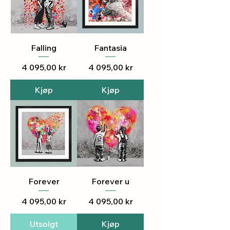
Falling
Fantasia
Pris
Pris
4 095,00 kr
4 095,00 kr
Kjøp
Kjøp
Forever
Forever u
Pris
Pris
4 095,00 kr
4 095,00 kr
Utsolgt
Kjøp