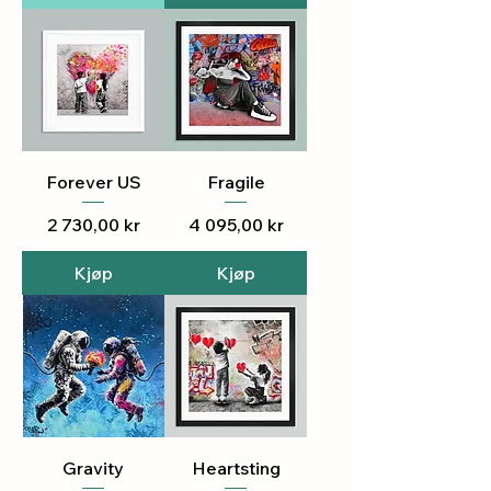
Forever US
Fragile
Pris
Pris
2 730,00 kr
4 095,00 kr
Kjøp
Kjøp
Gravity
Heartsting