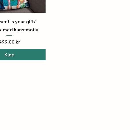
urtigvisning
ent is your gift/
k med kunstmotiv
Pris
499,00 kr
Kjøp