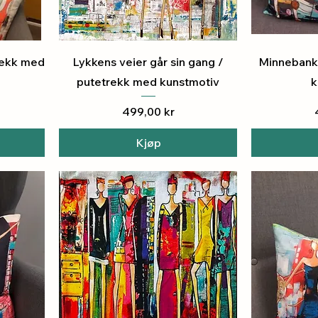
Hurtigvisning
H
rekk med
Lykkens veier går sin gang /
Minnebank
putetrekk med kunstmotiv
k
Pris
499,00 kr
Kjøp