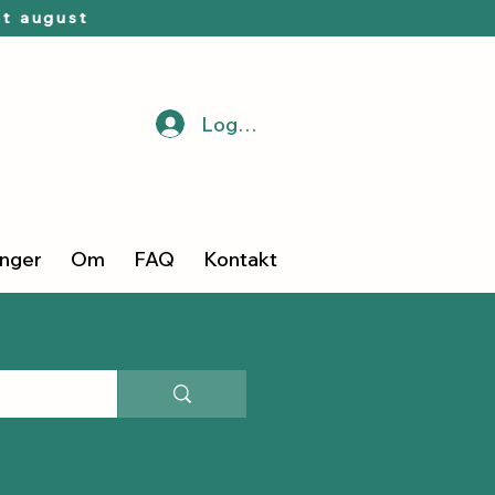
t august
Logg inn
inger
Om
FAQ
Kontakt