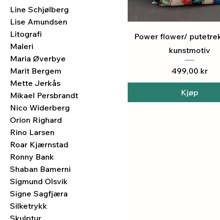
Line Schjølberg
Lise Amundsen
Litografi
Hurtigvisning
Power flower/ putetr
Maleri
kunstmotiv
Maria Øverbye
Pris
499,00 kr
Marit Bergem
Mette Jerkås
Kjøp
Mikael Persbrandt
Nico Widerberg
Orion Righard
Rino Larsen
Roar Kjærnstad
Ronny Bank
Shaban Bamerni
Sigmund Olsvik
Signe Sagfjæra
Silketrykk
Skulptur