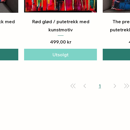
Hurtigvisning
H
ekk med
Rød glød / putetrekk med
The pres
kunstmotiv
putetrek
Pris
499,00 kr
Utsolgt
1