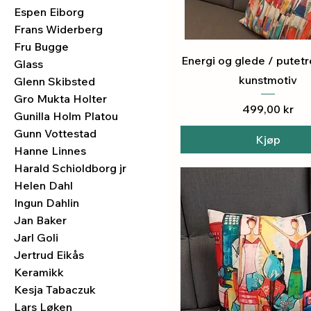
Espen Eiborg
Frans Widerberg
Fru Bugge
Hurtigvisning
Energi og glede / putet
Glass
kunstmotiv
Glenn Skibsted
Gro Mukta Holter
Pris
499,00 kr
Gunilla Holm Platou
Gunn Vottestad
Kjøp
Hanne Linnes
Harald Schioldborg jr
Helen Dahl
Ingun Dahlin
Jan Baker
Jarl Goli
Jertrud Eikås
Keramikk
Kesja Tabaczuk
Lars Løken