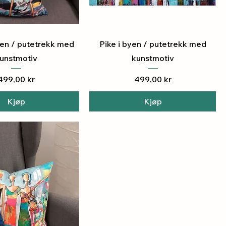
urtigvisning
Hurtigvisning
en / putetrekk med
Pike i byen / putetrekk med
unstmotiv
kunstmotiv
Pris
Pris
499,00 kr
499,00 kr
Kjøp
Kjøp